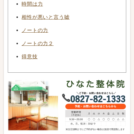
時間は力
相性が悪いと言う嘘
ノートの力
ノートの力２
得意技