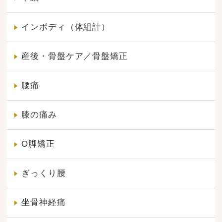
インボディ（体組計）
産後・骨盤ケア／骨盤矯正
腰痛
膝の痛み
O脚矯正
ぎっくり腰
坐骨神経痛