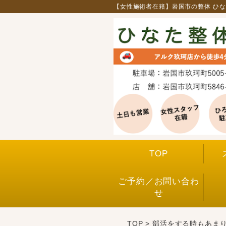
【女性施術者在籍】岩国市の整体 ひ
TOP
ご予約／お問い合わ
せ
TOP
> 部活をする時もあま