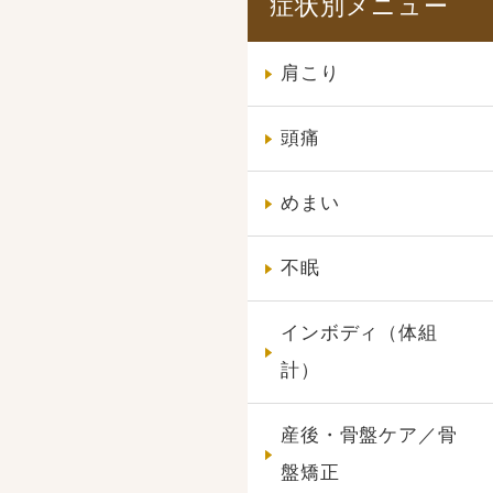
症状別メニュー
肩こり
頭痛
めまい
不眠
インボディ（体組
計）
産後・骨盤ケア／骨
盤矯正