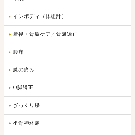
インボディ（体組計）
産後・骨盤ケア／骨盤矯正
腰痛
膝の痛み
O脚矯正
ぎっくり腰
坐骨神経痛